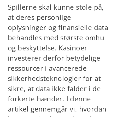
Spillerne skal kunne stole på,
at deres personlige
oplysninger og finansielle data
behandles med største omhu
og beskyttelse. Kasinoer
investerer derfor betydelige
ressourcer i avancerede
sikkerhedsteknologier for at
sikre, at data ikke falder i de
forkerte hænder. I denne
artikel gennemgår vi, hvordan