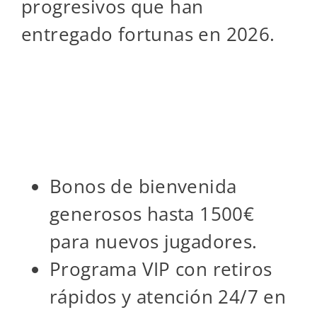
progresivos que han
entregado fortunas en 2026.
Bonos y Seguridad al
Alcance de Todos
Bonos de bienvenida
generosos hasta 1500€
para nuevos jugadores.
Programa VIP con retiros
rápidos y atención 24/7 en