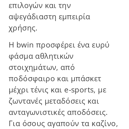
επιλογών και την
αψεγάδιαστη εμπειρία
χρήσης.
Η bwin προσφέρει ένα ευρύ
φάσμα αθλητικών
στοιχημάτων, από
ποδόσφαιρο και μπάσκετ
μέχρι τένις και e-sports, με
ζωντανές μεταδόσεις και
ανταγωνιστικές αποδόσεις.
Για όσους αγαπούν τα καζίνο,