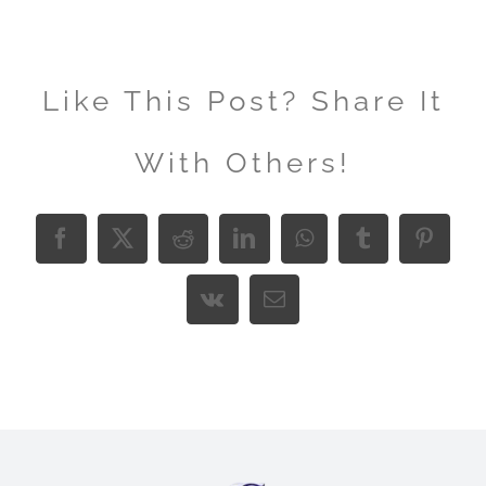
Like This Post? Share It
With Others!
Facebook
X
Reddit
LinkedIn
WhatsApp
Tumblr
Pinter
Vk
Email