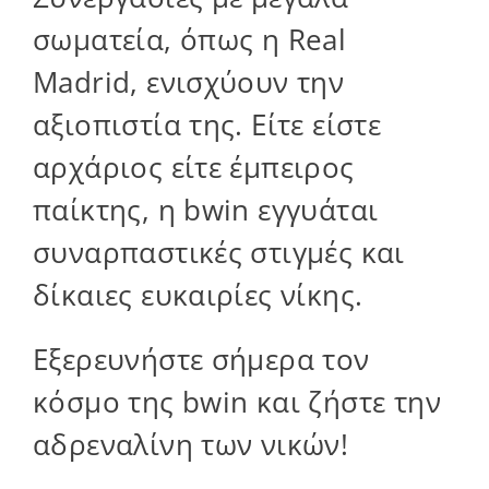
σωματεία, όπως η Real
Madrid, ενισχύουν την
αξιοπιστία της. Είτε είστε
αρχάριος είτε έμπειρος
παίκτης, η bwin εγγυάται
συναρπαστικές στιγμές και
δίκαιες ευκαιρίες νίκης.
Εξερευνήστε σήμερα τον
κόσμο της bwin και ζήστε την
αδρεναλίνη των νικών!