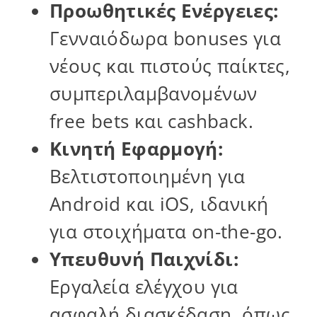
Προωθητικές Ενέργειες:
Γενναιόδωρα bonuses για
νέους και πιστούς παίκτες,
συμπεριλαμβανομένων
free bets και cashback.
Κινητή Εφαρμογή:
Βελτιστοποιημένη για
Android και iOS, ιδανική
για στοιχήματα on-the-go.
Υπευθυνή Παιχνίδι:
Εργαλεία ελέγχου για
ασφαλή διασκέδαση, όπως