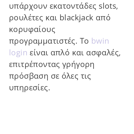
υπάρχουν εκατοντάδες slots,
ρουλέτες και blackjack από
κορυφαίους
προγραμματιστές. Το
bwin
login
είναι απλό και ασφαλές,
επιτρέποντας γρήγορη
πρόσβαση σε όλες τις
υπηρεσίες.
Γιατί να Επιλέξετε
bwin;