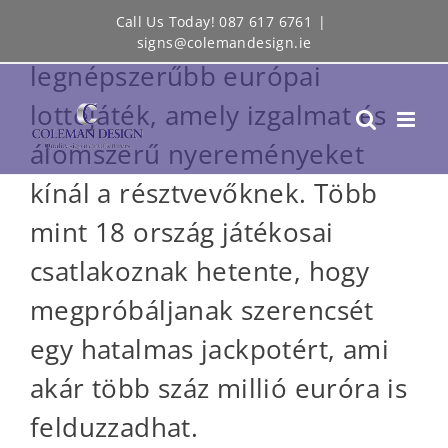
Skip
Call Us Today! 087 617 6761
|
Az Eurojackpot az egyik
signs@colemandesign.ie
to
legnépszerűbb európai
content
lottójáték, amely izgalmat és
álomszerű nyereményeket
kínál a résztvevőknek. Több
mint 18 ország játékosai
csatlakoznak hetente, hogy
megpróbáljanak szerencsét
egy hatalmas jackpotért, ami
akár több száz millió euróra is
felduzzadhat.