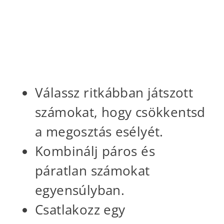
Tippek a jobb
esélyekért
Válassz ritkábban játszott
számokat, hogy csökkentsd
a megosztás esélyét.
Kombinálj páros és
páratlan számokat
egyensúlyban.
Csatlakozz egy