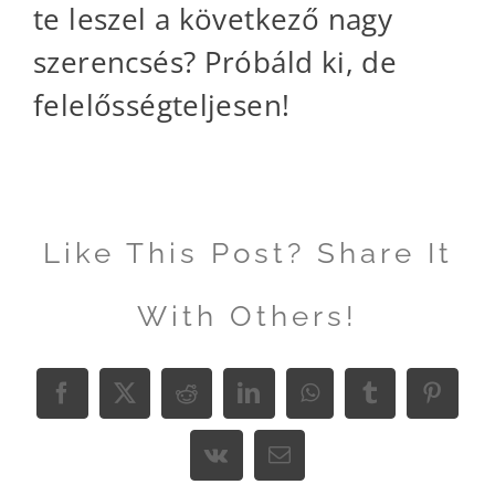
te leszel a következő nagy
szerencsés? Próbáld ki, de
felelősségteljesen!
Like This Post? Share It
With Others!
Facebook
X
Reddit
LinkedIn
WhatsApp
Tumblr
Pinter
Vk
Email