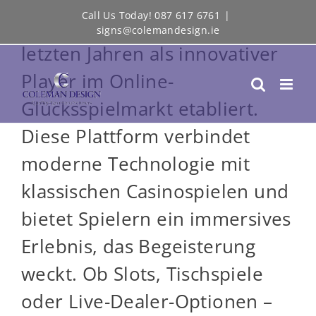
Skip
Call Us Today! 087 617 6761
|
Spinanga hat sich in den
signs@colemandesign.ie
to
letzten Jahren als innovativer
content
Player im Online-
Glücksspielmarkt etabliert.
Diese Plattform verbindet
moderne Technologie mit
klassischen Casinospielen und
bietet Spielern ein immersives
Erlebnis, das Begeisterung
weckt. Ob Slots, Tischspiele
oder Live-Dealer-Optionen –