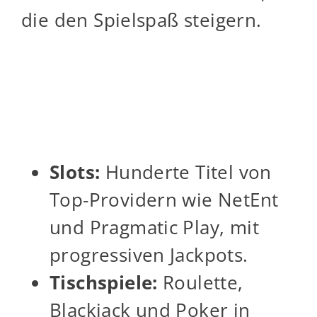
die den Spielspaß steigern.
Vielfalt der Spiele und
Features
Slots:
Hunderte Titel von
Top-Providern wie NetEnt
und Pragmatic Play, mit
progressiven Jackpots.
Tischspiele:
Roulette,
Blackjack und Poker in