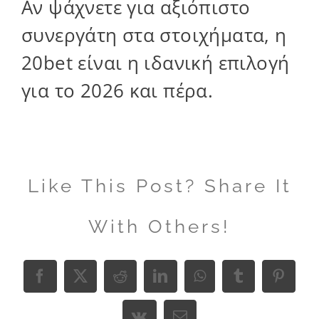
Αν ψάχνετε για αξιόπιστο
συνεργάτη στα στοιχήματα, η
20bet είναι η ιδανική επιλογή
για το 2026 και πέρα.
Like This Post? Share It
With Others!
Facebook
X
Reddit
LinkedIn
WhatsApp
Tumblr
Pinter