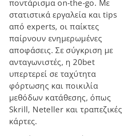
ποντάρισμα on-the-go. Με
στατιστικά εργαλεία και tips
από experts, οι παίκτες
παίρνουν ενημερωμένες
αποφάσεις. Σε σύγκριση με
ανταγωνιστές, η 20bet
υπερτερεί σε ταχύτητα
φόρτωσης και ποικιλία
μεθόδων κατάθεσης, όπως
Skrill, Neteller και τραπεζικές
κάρτες.