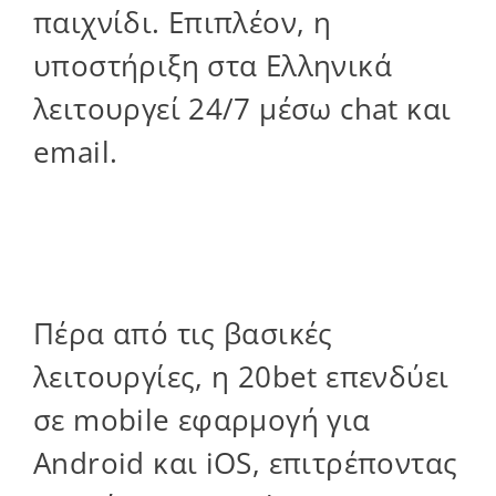
παιχνίδι. Επιπλέον, η
υποστήριξη στα Ελληνικά
λειτουργεί 24/7 μέσω chat και
email.
Γιατί να Επιλέξετε
20bet;
Πέρα από τις βασικές
λειτουργίες, η 20bet επενδύει
σε mobile εφαρμογή για
Android και iOS, επιτρέποντας