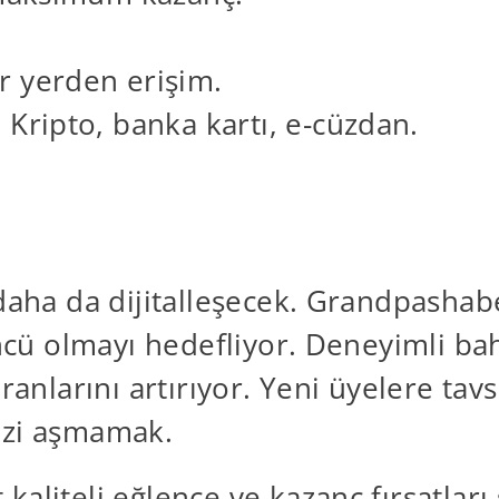
r yerden erişim.
 Kripto, banka kartı, e-cüzdan.
Stratejileri
daha da dijitalleşecek. Grandpashabe
ncü olmayı hedefliyor. Deneyimli bahis
oranlarını artırıyor. Yeni üyelere ta
izi aşmamak.
aliteli eğlence ve kazanç fırsatları 