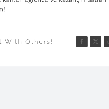
n!
It With Others!
Facebook
X