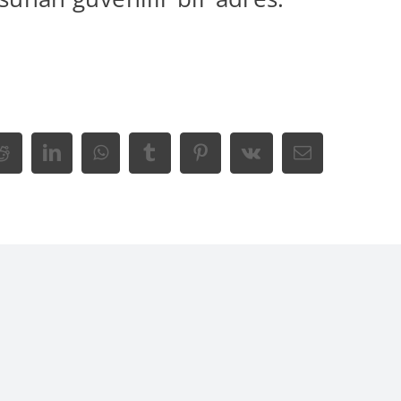
Reddit
LinkedIn
WhatsApp
Tumblr
Pinterest
Vk
Email