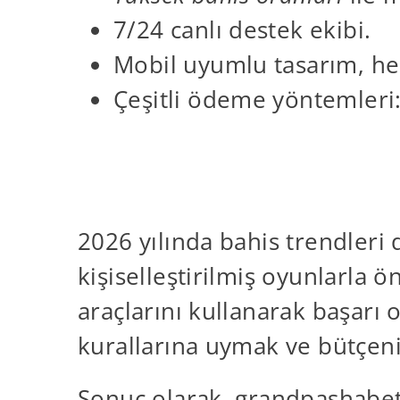
7/24 canlı destek ekibi.
Mobil uyumlu tasarım, he
Çeşitli ödeme yöntemleri:
Geleceğe Dönük Bahis 
2026 yılında bahis trendleri 
kişiselleştirilmiş oyunlarla ö
araçlarını kullanarak başarı 
kurallarına uymak ve bütçen
Sonuç olarak, grandpashabet k