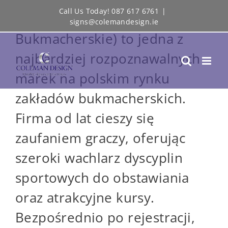
Skip
Call Us Today! 087 617 6761
|
STS (Sportowe Typy
signs@colemandesign.ie
to
Bukmacherskie) to jedna z
content
najbardziej rozpoznawalnych
marek na polskim rynku
zakładów bukmacherskich.
Firma od lat cieszy się
zaufaniem graczy, oferując
szeroki wachlarz dyscyplin
sportowych do obstawiania
oraz atrakcyjne kursy.
Bezpośrednio po rejestracji,