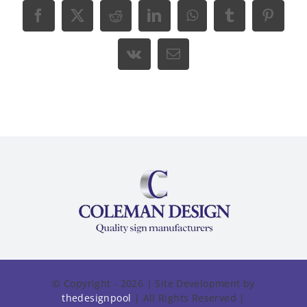
Facebook
X
Reddit
LinkedIn
WhatsApp
Tumblr
Pinter
Vk
Email
© Copyright - 2026 | Site Development by
thedesignpool
| All Rights Reserved |