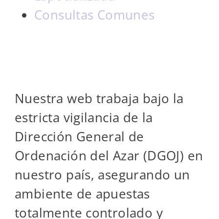
Consultas Comunes
Autorización y Resguardo
Certificada
Nuestra web trabaja bajo la
estricta vigilancia de la
Dirección General de
Ordenación del Azar (DGOJ) en
nuestro país, asegurando un
ambiente de apuestas
totalmente controlado y