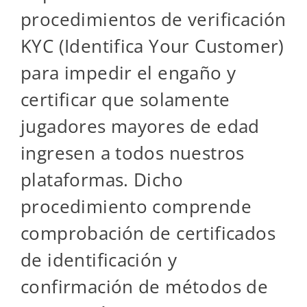
procedimientos de verificación
KYC (Identifica Your Customer)
para impedir el engaño y
certificar que solamente
jugadores mayores de edad
ingresen a todos nuestros
plataformas. Dicho
procedimiento comprende
comprobación de certificados
de identificación y
confirmación de métodos de