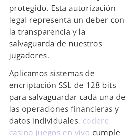
protegido. Esta autorización
legal representa un deber con
la transparencia y la
salvaguarda de nuestros
jugadores.
Aplicamos sistemas de
encriptación SSL de 128 bits
para salvaguardar cada una de
las operaciones financieras y
datos individuales.
codere
casino juegos en vivo
cumple