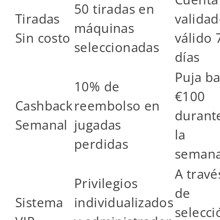
50 tiradas en
Tiradas
validad
máquinas
Sin costo
válido 
seleccionadas
días
Puja b
10% de
€100
Cashback
reembolso en
durant
Semanal
jugadas
la
perdidas
seman
A travé
Privilegios
de
Sistema
individualizados
selecci