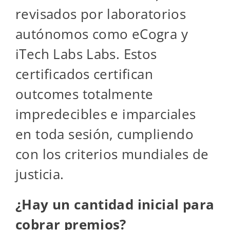
revisados por laboratorios
autónomos como eCogra y
iTech Labs Labs. Estos
certificados certifican
outcomes totalmente
impredecibles e imparciales
en toda sesión, cumpliendo
con los criterios mundiales de
justicia.
¿Hay un cantidad inicial para
cobrar premios?