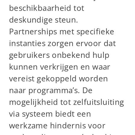
beschikbaarheid tot
deskundige steun.
Partnerships met specifieke
instanties zorgen ervoor dat
gebruikers onbekend hulp
kunnen verkrijgen en waar
vereist gekoppeld worden
naar programma’s. De
mogelijkheid tot zelfuitsluiting
via systeem biedt een
werkzame hindernis voor