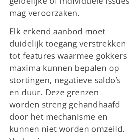
geldelijke of individuele issues
mag veroorzaken.
Elk erkend aanbod moet
duidelijk toegang verstrekken
tot features waarmee gokkers
maxima kunnen bepalen op
stortingen, negatieve saldo’s
en duur. Deze grenzen
worden streng gehandhaafd
door het mechanisme en
kunnen niet worden omzeild.