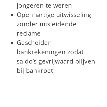
jongeren te weren
Openhartige uitwisseling
zonder misleidende
reclame
Gescheiden
bankrekeningen zodat
saldo’s gevrijwaard blijven
bij bankroet
Het Spelportfolio bij
Gereguleerde Platforms