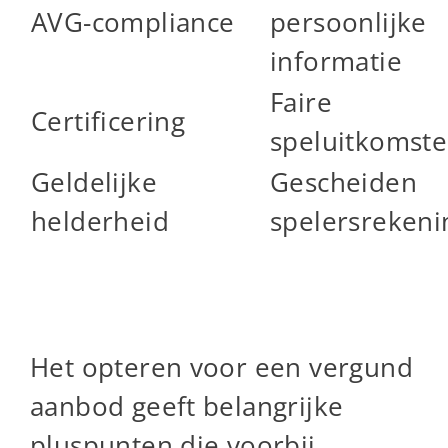
AVG-compliance
persoonlijke
informatie
Faire
Certificering
speluitkomst
Geldelijke
Gescheiden
helderheid
spelersreken
Voordelen van Vergunde
Gokplatforms
Het opteren voor een vergund
aanbod geeft belangrijke
pluspunten die voorbij