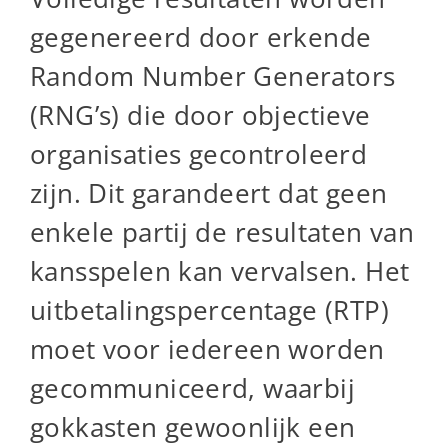
gegenereerd door erkende
Random Number Generators
(RNG’s) die door objectieve
organisaties gecontroleerd
zijn. Dit garandeert dat geen
enkele partij de resultaten van
kansspelen kan vervalsen. Het
uitbetalingspercentage (RTP)
moet voor iedereen worden
gecommuniceerd, waarbij
gokkasten gewoonlijk een