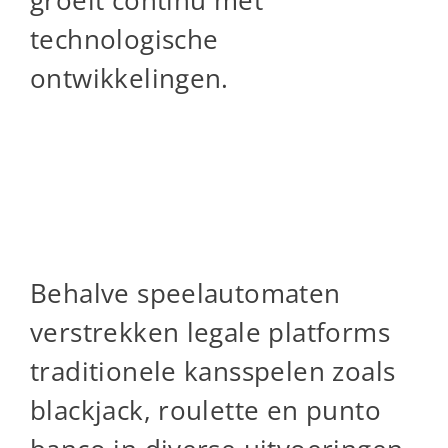
technologische
ontwikkelingen.
Tafelspellen en Live
Dealer Mogelijkheden
Behalve speelautomaten
verstrekken legale platforms
traditionele kansspelen zoals
blackjack, roulette en punto