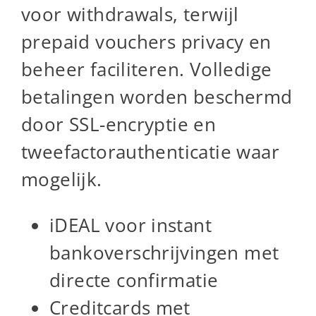
voor withdrawals, terwijl
prepaid vouchers privacy en
beheer faciliteren. Volledige
betalingen worden beschermd
door SSL-encryptie en
tweefactorauthenticatie waar
mogelijk.
iDEAL voor instant
bankoverschrijvingen met
directe confirmatie
Creditcards met