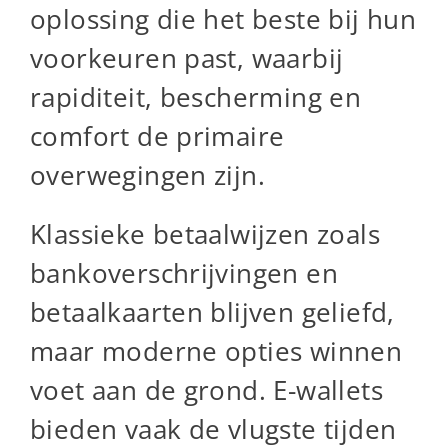
oplossing die het beste bij hun
voorkeuren past, waarbij
rapiditeit, bescherming en
comfort de primaire
overwegingen zijn.
Klassieke betaalwijzen zoals
bankoverschrijvingen en
betaalkaarten blijven geliefd,
maar moderne opties winnen
voet aan de grond. E-wallets
bieden vaak de vlugste tijden