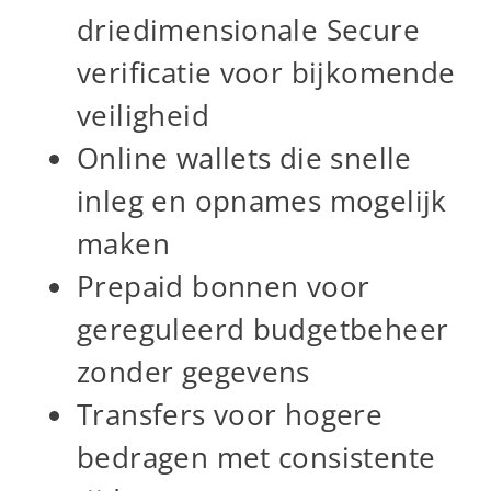
driedimensionale Secure
verificatie voor bijkomende
veiligheid
Online wallets die snelle
inleg en opnames mogelijk
maken
Prepaid bonnen voor
gereguleerd budgetbeheer
zonder gegevens
Transfers voor hogere
bedragen met consistente