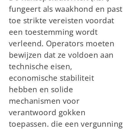
fungeert als waakhond en past
toe strikte vereisten voordat
een toestemming wordt
verleend. Operators moeten
bewijzen dat ze voldoen aan
technische eisen,
economische stabiliteit
hebben en solide
mechanismen voor
verantwoord gokken
toepassen. die een vergunning