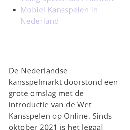
Mobiel Kansspelen in
Nederland
Vergunning van de
Toezichthouder
De Nederlandse
kansspelmarkt doorstond een
grote omslag met de
introductie van de Wet
Kansspelen op Online. Sinds
oktober 2021 is het legaal