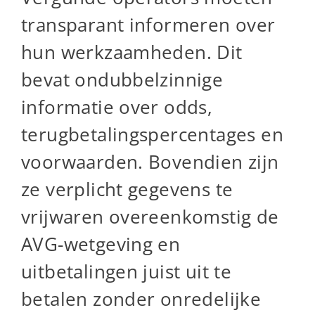
transparant informeren over
hun werkzaamheden. Dit
bevat ondubbelzinnige
informatie over odds,
terugbetalingspercentages en
voorwaarden. Bovendien zijn
ze verplicht gegevens te
vrijwaren overeenkomstig de
AVG-wetgeving en
uitbetalingen juist uit te
betalen zonder onredelijke