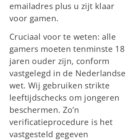
emailadres plus u zijt klaar
voor gamen.
Cruciaal voor te weten: alle
gamers moeten tenminste 18
jaren ouder zijn, conform
vastgelegd in de Nederlandse
wet. Wij gebruiken strikte
leeftijdschecks om jongeren
beschermen. Zo’n
verificatieprocedure is het
vastgesteld gegeven