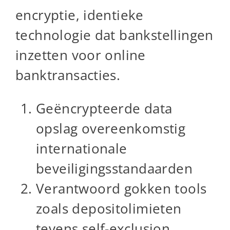
encryptie, identieke
technologie dat bankstellingen
inzetten voor online
banktransacties.
Geëncrypteerde data
opslag overeenkomstig
internationale
beveiligingsstandaarden
Verantwoord gokken tools
zoals depositolimieten
tevens self-exclusion