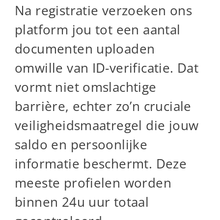
Na registratie verzoeken ons
platform jou tot een aantal
documenten uploaden
omwille van ID-verificatie. Dat
vormt niet omslachtige
barrière, echter zo’n cruciale
veiligheidsmaatregel die jouw
saldo en persoonlijke
informatie beschermt. Deze
meeste profielen worden
binnen 24u uur totaal