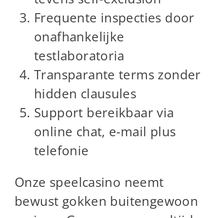
Frequente inspecties door
onafhankelijke
testlaboratoria
Transparante terms zonder
hidden clausules
Support bereikbaar via
online chat, e-mail plus
telefonie
Onze speelcasino neemt
bewust gokken buitengewoon