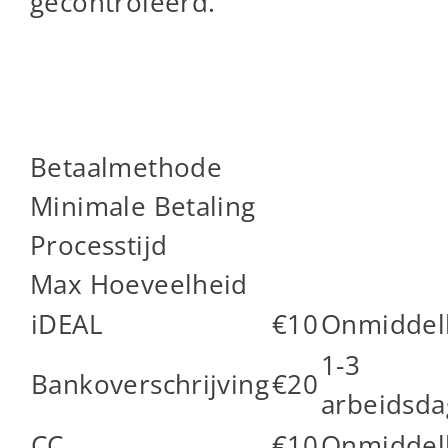
gecontroleerd.
Voorhanden Betaalwijzen
bestemd voor NL Gokkers
Betaalmethode
Minimale Betaling
Processtijd
Max Hoeveelheid
iDEAL
€10
Onmiddell
1-3
Bankoverschrijving
€20
arbeidsd
CC
€10
Onmiddell