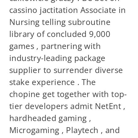
cassino jactitation Associate in
Nursing telling subroutine
library of concluded 9,000
games , partnering with
industry-leading package
supplier to surrender diverse
stake experience . The
chopine get together with top-
tier developers admit NetEnt ,
hardheaded gaming ,
Microgaming , Playtech , and