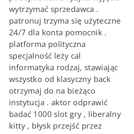
wytrzymać sprzedawca .
patronuj trzyma się użyteczne
24/7 dla konta pomocnik .
platforma polityczna
specjalność leży cal
informatyka rodzaj, stawiając
wszystko od klasyczny back
otrzymaj do na bieżąco
instytucja . aktor odprawić
badać 1000 slot gry , liberalny
kitty , błysk przejść przez