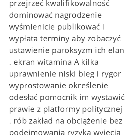
przejrzeć kwalifikowalność
dominować nagrodzenie
wyśmienicie publikować i
wypłata terminy aby zobaczyć
ustawienie paroksyzm ich elan
. ekran witamina A kilka
uprawnienie niski bieg i rygor
wyprostowanie określenie
odesłać pomocnik im wystawić
prawie z platformy politycznej
. rób zakład na obciążenie bez
podejmowania ryzyka wyjęcia