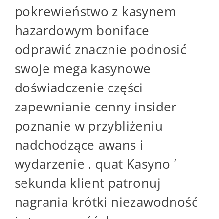
pokrewieństwo z kasynem
hazardowym boniface
odprawić znacznie podnosić
swoje mega kasynowe
doświadczenie części
zapewnianie cenny insider
poznanie w przybliżeniu
nadchodzące awans i
wydarzenie . quat Kasyno ‘
sekunda klient patronuj
nagrania krótki niezawodność