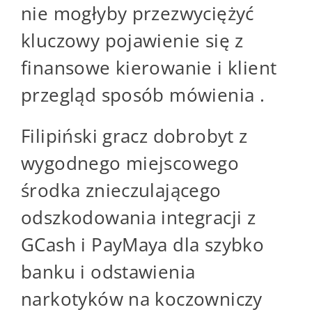
nie mogłyby przezwyciężyć
kluczowy pojawienie się z
finansowe kierowanie i klient
przegląd sposób mówienia .
Filipiński gracz dobrobyt z
wygodnego miejscowego
środka znieczulającego
odszkodowania integracji z
GCash i PayMaya dla szybko
banku i odstawienia
narkotyków na koczowniczy