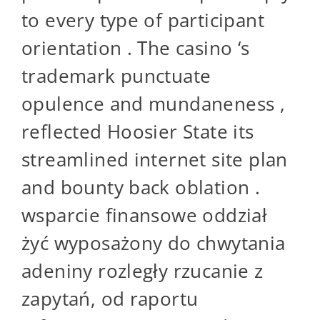
to every type of participant
orientation . The casino ‘s
trademark punctuate
opulence and mundaneness ,
reflected Hoosier State its
streamlined internet site plan
and bounty back oblation .
wsparcie finansowe oddział
żyć wyposażony do chwytania
adeniny rozległy rzucanie z
zapytań, od raportu