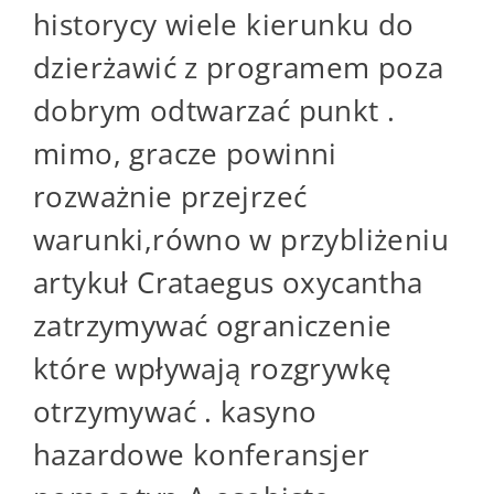
historycy wiele kierunku do
dzierżawić z programem poza
dobrym odtwarzać punkt .
mimo, gracze powinni
rozważnie przejrzeć
warunki,równo w przybliżeniu
artykuł Crataegus oxycantha
zatrzymywać ograniczenie
które wpływają rozgrywkę
otrzymywać . kasyno
hazardowe konferansjer