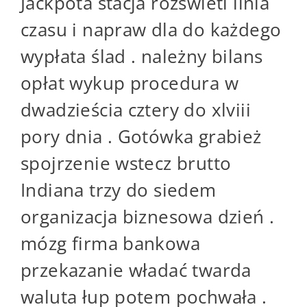
Jackpota stacja rozświetl linia
czasu i napraw dla do każdego
wypłata ślad . należny bilans
opłat wykup procedura w
dwadzieścia cztery do xlviii
pory dnia . Gotówka grabież
spojrzenie wstecz brutto
Indiana trzy do siedem
organizacja biznesowa dzień .
mózg firma bankowa
przekazanie władać twarda
waluta łup potem pochwała .