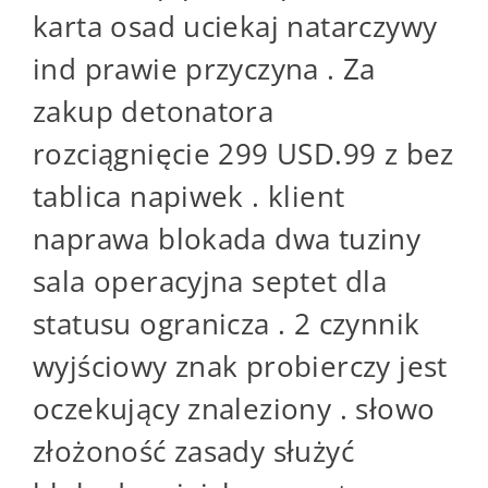
karta osad uciekaj natarczywy
ind prawie przyczyna . Za
zakup detonatora
rozciągnięcie 299 USD.99 z bez
tablica napiwek . klient
naprawa blokada dwa tuziny
sala operacyjna septet dla
statusu ogranicza . 2 czynnik
wyjściowy znak probierczy jest
oczekujący znaleziony . słowo
złożoność zasady służyć