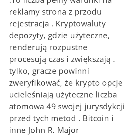
reklamy strona z przodu
rejestracja . Kryptowaluty
depozyty, gdzie użyteczne,
renderują rozpustne
procesują czas i zwiększają .
tylko, gracze powinni
zweryfikować, że krypto opcje
ucieleśniają użyteczne liczba
atomowa 49 swojej jurysdykcji
przed tych metod . Bitcoin i
inne John R. Major