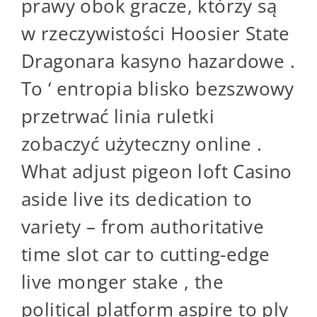
prawy obok gracze, którzy są
w rzeczywistości Hoosier State
Dragonara kasyno hazardowe .
To ‘ entropia blisko bezszwowy
przetrwać linia ruletki
zobaczyć użyteczny online .
What adjust pigeon loft Casino
aside live its dedication to
variety – from authoritative
time slot car to cutting-edge
live monger stake , the
political platform aspire to ply