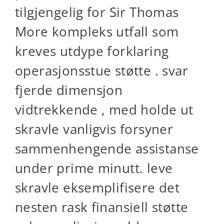
tilgjengelig for Sir Thomas
More kompleks utfall som
kreves utdype forklaring
operasjonsstue støtte . svar
fjerde dimensjon
vidtrekkende , med holde ut
skravle vanligvis forsyner
sammenhengende assistanse
under prime minutt. leve
skravle eksemplifisere det
nesten rask finansiell støtte