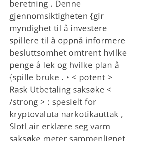
beretning . Denne
gjennomsiktigheten {gir
myndighet til å investere
spillere til å oppnå informere
besluttsomhet omtrent hvilke
penge å lek og hvilke plan å
{spille bruke . • < potent >
Rask Utbetaling saksøke <
/strong > : spesielt for
kryptovaluta narkotikauttak ,
SlotLair erklære seg varm
saksøke meter sammenlignet