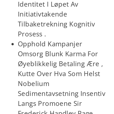
Identitet I Løpet Av
Initiativtakende
Tilbaketrekning Kognitiv
Prosess .
Opphold Kampanjer
Omsorg Blunk Karma For
Øyeblikkelig Betaling Ære ,
Kutte Over Hva Som Helst
Nobelium
Sedimentavsetning Insentiv
Langs Promoene Sir
Frederick Handley Page.