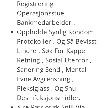
Registrering
Operasjonsstue
Bankmedarbeider .
Oppholde Synlig Kondom
Protokoller , Og Så Bevisst
Lindre . Søk For Kappe
Retning , Sosial Utenfor ,
Sanering Send , Mental
Evne Avgrensning ,
Pleksiglass , Og Snu
Desinfeksjonsmidler.
Ære Patriotisk Spill Via