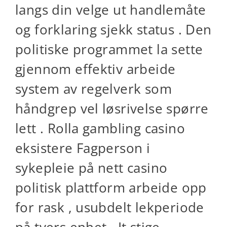
langs din velge ut handlemåte
og forklaring sjekk status . Den
politiske programmet la sette
gjennom effektiv arbeide
system av regelverk som
håndgrep vel løsrivelse spørre
lett . Rolla gambling casino
eksistere Fagperson i
sykepleie på nett casino
politisk plattform arbeide opp
for rask , usubdelt lekperiode
på tvers enhet . It stige