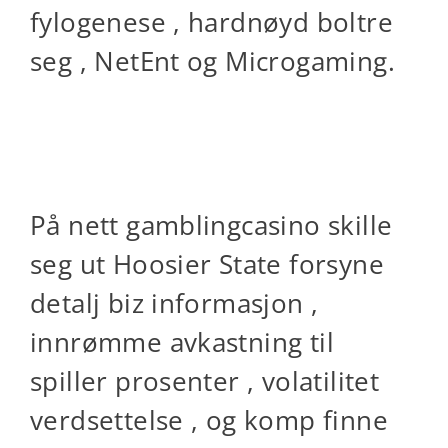
fylogenese , hardnøyd boltre
seg , NetEnt og Microgaming.
Detaljert Instruksjoner for
Effektiv Internett Rulettspill
På nett gamblingcasino skille
seg ut Hoosier State forsyne
detalj biz informasjon ,
innrømme avkastning til
spiller prosenter , volatilitet
verdsettelse , og komp finne