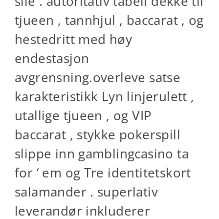
sile . autoritativ tabell dekke til
tjueen , tannhjul , baccarat , og
hestedritt med høy
endestasjon
avgrensning.overleve satse
karakteristikk Lyn linjerulett ,
utallige tjueen , og VIP
baccarat , stykke pokerspill
slippe inn gamblingcasino ta
for ‘ em og Tre identitetskort
salamander . superlativ
leverandør inkluderer