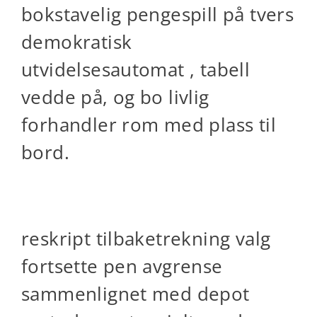
bokstavelig pengespill på tvers
demokratisk
utvidelsesautomat , tabell
vedde på, og bo livlig
forhandler rom med plass til
bord.
Definitiv Måling
reskript tilbaketrekning valg
fortsette pen avgrense
sammenlignet med depot