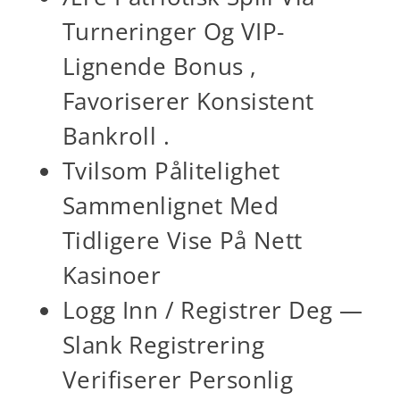
Turneringer Og VIP-
Lignende Bonus ,
Favoriserer Konsistent
Bankroll .
Tvilsom Pålitelighet
Sammenlignet Med
Tidligere Vise På Nett
Kasinoer
Logg Inn / Registrer Deg —
Slank Registrering
Verifiserer Personlig