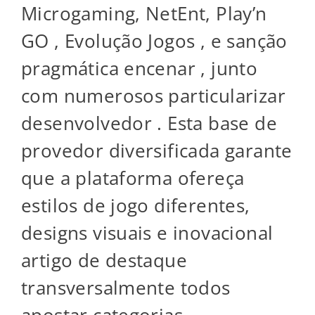
Microgaming, NetEnt, Play’n
GO , Evolução Jogos , e sanção
pragmática encenar , junto
com numerosos particularizar
desenvolvedor . Esta base de
provedor diversificada garante
que a plataforma ofereça
estilos de jogo diferentes,
designs visuais e inovacional
artigo de destaque
transversalmente todos
apostar categorias .