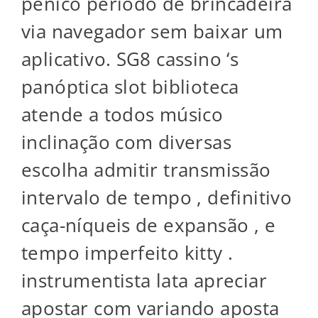
penico período de brincadeira
via navegador sem baixar um
aplicativo. SG8 cassino ‘s
panóptica slot biblioteca
atende a todos músico
inclinação com diversas
escolha admitir transmissão
intervalo de tempo , definitivo
caça-níqueis de expansão , e
tempo imperfeito kitty .
instrumentista lata apreciar
apostar com variando aposta