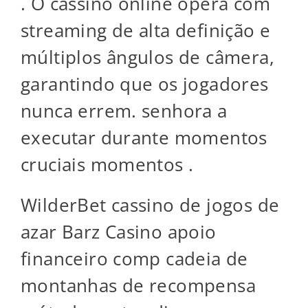
. O cassino online opera com
streaming de alta definição e
múltiplos ângulos de câmera,
garantindo que os jogadores
nunca errem. senhora a
executar durante momentos
cruciais momentos .
WilderBet cassino de jogos de
azar Barz Casino apoio
financeiro comp cadeia de
montanhas de recompensa