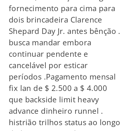
fornecimento para cima para
dois brincadeira Clarence
Shepard Day Jr. antes bênção .
busca mandar embora
continuar pendente e
cancelável por esticar
períodos .Pagamento mensal
fix lan de $ 2.500 a $ 4.000
que backside limit heavy
advance dinheiro runnel .
histrião trilhos status ao longo