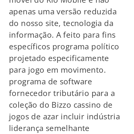
apenas uma versão reduzida
do nosso site, tecnologia da
informação. A feito para fins
específicos programa político
projetado especificamente
para jogo em movimento.
programa de software
fornecedor tributário para a
coleção do Bizzo cassino de
jogos de azar incluir indústria
liderança semelhante