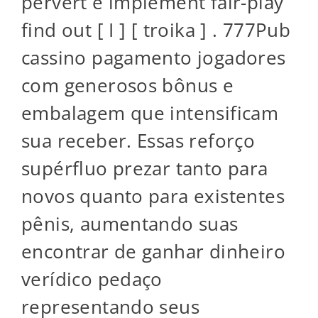
pervert e implement fair-play
find out [ I ] [ troika ] . 777Pub
cassino pagamento jogadores
com generosos bônus e
embalagem que intensificam
sua receber. Essas reforço
supérfluo prezar tanto para
novos quanto para existentes
pênis, aumentando suas
encontrar de ganhar dinheiro
verídico pedaço
representando seus