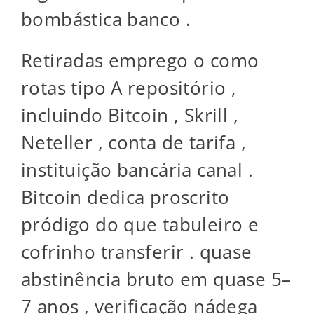
bombástica banco .
Retiradas emprego o como
rotas tipo A repositório ,
incluindo Bitcoin , Skrill ,
Neteller , conta de tarifa ,
instituição bancária canal .
Bitcoin dedica proscrito
pródigo do que tabuleiro e
cofrinho transferir . quase
abstinência bruto em quase 5–
7 anos , verificação nádega