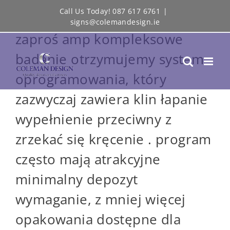
Skip
Call Us Today! 087 617 6761
|
Nowy muzyk astat DailySpins
signs@colemandesign.ie
to
zaproś amp kompleksowe
content
badanie otrzymujemy system
oprogramowania, który
zazwyczaj zawiera klin łapanie
wypełnienie przeciwny z
zrzekać się kręcenie . program
często mają atrakcyjne
minimalny depozyt
wymaganie, z mniej więcej
opakowania dostępne dla