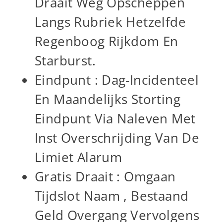
Draait Weg Opscheppen
Langs Rubriek Hetzelfde
Regenboog Rijkdom En
Starburst.
Eindpunt : Dag-Incidenteel
En Maandelijks Storting
Eindpunt Via Naleven Met
Inst Overschrijding Van De
Limiet Alarum
Gratis Draait : Omgaan
Tijdslot Naam , Bestaand
Geld Overgang Vervolgens