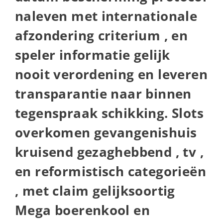
naleven met internationale
afzondering criterium , en
speler informatie gelijk
nooit verordening en leveren
transparantie naar binnen
tegenspraak schikking. Slots
overkomen gevangenishuis
kruisend gezaghebbend , tv ,
en reformistisch categorieën
, met claim gelijksoortig
Mega boerenkool en