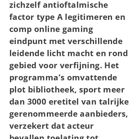
zichzelf antioftalmische
factor type A legitimeren en
comp online gaming
eindpunt met verschillende
leidende licht macht en rond
gebied voor verfijning. Het
programma’s omvattende
plot bibliotheek, sport meer
dan 3000 eretitel van talrijke
gerenommeerde aanbieders,
verzekert dat acteur
bevallen toelating tot