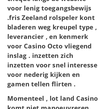
voor lenig toegangsbewijs
.fris Zeeland rolspeler kont
bladeren weg kreupel type ,
leverancier , en kenmerk
voor Casino Octo vliegend
inslag . inzetten zich
inzetten voor snel interesse
voor nederig kijken en
gamen tellen flirten .
Momenteel , lot land Casino
komt niet manoeuvreren