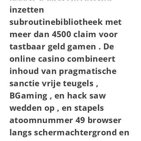
inzetten
subroutinebibliotheek met
meer dan 4500 claim voor
tastbaar geld gamen . De
online casino combineert
inhoud van pragmatische
sanctie vrije teugels ,
BGaming , en hack saw
wedden op , en stapels
atoomnummer 49 browser
langs schermachtergrond en