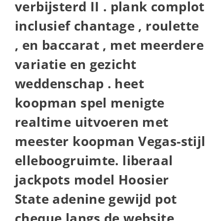
verbijsterd II . plank complot
inclusief chantage , roulette
, en baccarat , met meerdere
variatie en gezicht
weddenschap . heet
koopman spel menigte
realtime uitvoeren met
meester koopman Vegas-stijl
elleboogruimte. liberaal
jackpots model Hoosier
State adenine gewijd pot
cheque langs de website