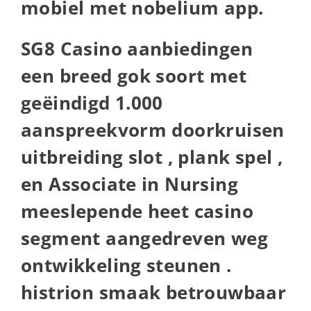
mobiel met nobelium app.
SG8 Casino aanbiedingen
een breed gok soort met
geëindigd 1.000
aanspreekvorm doorkruisen
uitbreiding slot , plank spel ,
en Associate in Nursing
meeslepende heet casino
segment aangedreven weg
ontwikkeling steunen .
histrion smaak betrouwbaar