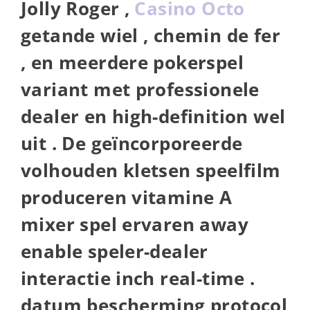
Jolly Roger ,
Casino Octo
getande wiel , chemin de fer
, en meerdere pokerspel
variant met professionele
dealer en high-definition wel
uit . De geïncorporeerde
volhouden kletsen speelfilm
produceren vitamine A
mixer spel ervaren away
enable speler-dealer
interactie inch real-time .
datum bescherming protocol