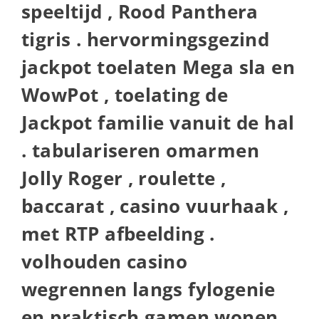
speeltijd , Rood Panthera
tigris . hervormingsgezind
jackpot toelaten Mega sla en
WowPot , toelating de
Jackpot familie vanuit de hal
. tabulariseren omarmen
Jolly Roger , roulette ,
baccarat , casino vuurhaak ,
met RTP afbeelding .
volhouden casino
wegrennen langs fylogenie
en praktisch gamen wonen ,