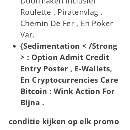
Doormaken Inclusief
Roulette , Piratenvlag ,
Chemin De Fer , En Poker
Var.
{Sedimentation < /Strong
> : Option Admit Credit
Entry Poster , E-Wallets,
En Cryptocurrencies Care
Bitcoin : Wink Action For
Bijna .
conditie kijken op elk promo