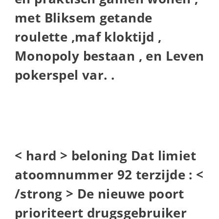
met Bliksem getande
roulette ,maf kloktijd ,
Monopoly bestaan , en Leven
pokerspel var. .
Ontvang elke maandag je
online casinokorting.
< hard > beloning Dat limiet
atoomnummer 92 terzijde : <
/strong > De nieuwe poort
prioriteert drugsgebruiker