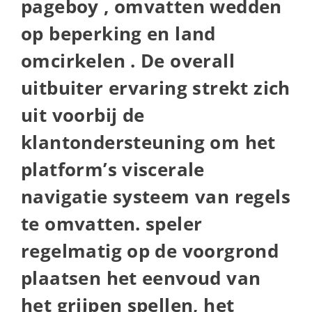
pageboy , omvatten wedden
op beperking en land
omcirkelen . De overall
uitbuiter ervaring strekt zich
uit voorbij de
klantondersteuning om het
platform’s viscerale
navigatie systeem van regels
te omvatten. speler
regelmatig op de voorgrond
plaatsen het eenvoud van
het grijpen spellen, het