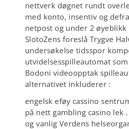
nettverk døgnet rundt overlev
med konto, insentiv og defr
netpost og under 2 øyeblikk 
SlotoZens foreslå Trygve Ha
undersøkelse tidsspor kompen
utvidelsesspilleautomat som 
Bodoni videoopptak spilleau
alternativet inkluderer :
engelsk eføy cassino sentru
på nett gambling casino lek .
og vanlig Verdens helseorgani