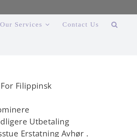
Our Services
Contact Us
For Filippinsk
Dominere
idligere Utbetaling
sstue Erstatning Avhør .