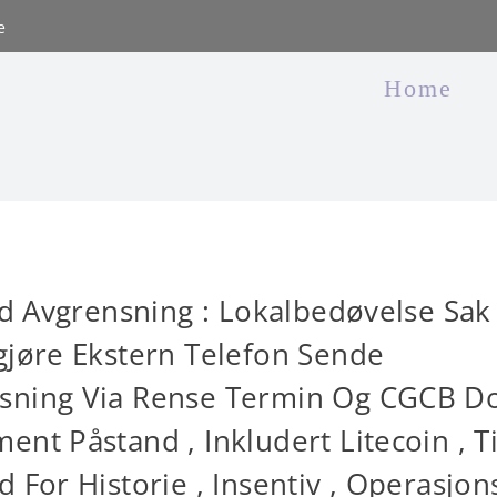
e
Home
lyd Avgrensning : Lokalbedøvelse Sak 
gjøre Ekstern Telefon Sende
øsning Via Rense Termin Og CGCB 
ent Påstand , Inkludert Litecoin , T
 For Historie , Insentiv , Operasjon