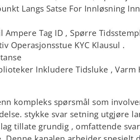
unkt Langs Satse For Innløsning Inn
il Ampere Tag ID , Spørre Tidsstempl
iv Operasjonsstue KYC Klausul .
tanse
lioteker Inkludere Tidsluke , Varm 
enn kompleks spørsmål som involvere
lse. stykke svar setning utgjøre lan
 lag tillate grundig , omfattende sva
ke. Denne kanalen arbeider spesielt