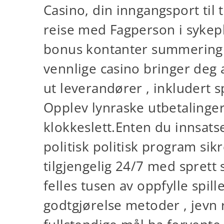
Casino, din inngangsport til 
reise med Fagperson i sykepl
bonus kontanter summering 15
vennlige casino bringer deg
ut leverandører , inkludert sp
Opplev lynraske utbetalinge
klokkeslett.Enten du innsats
politisk politisk program sik
tilgjengelig 24/7 med sprett 
felles tusen av oppfylle sp
godtgjørelse metoder , jevn 