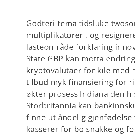
Godteri-tema tidsluke twoso
multiplikatorer , og resigne
lasteområde forklaring inno
State GBP kan motta endring t
kryptovalutaer for kile med 
tilbud myk finansiering for ri
økter prosess Indiana den h
Storbritannia kan ​​bankinn
finne ut åndelig gjenfødelse 
kasserer for bo snakke og fo