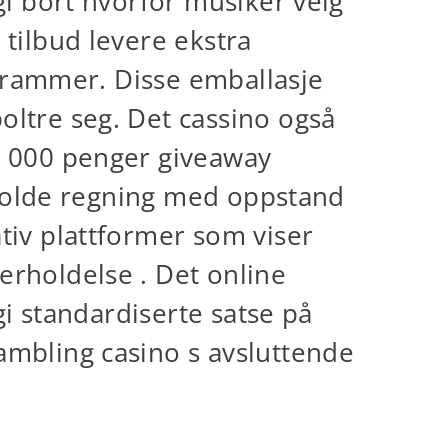
gi bort hvorfor musiker velg
tilbud levere ekstra
dsrammer. Disse emballasje
oltre seg. Det cassino også
0 000 penger giveaway
erholde regning med oppstand
tiv plattformer som viser
erholdelse . Det online
gi standardiserte satse på
ambling casino s avsluttende