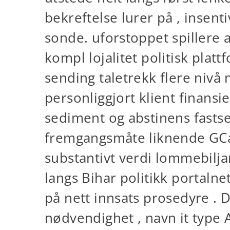
bekreftelse lurer på , insen
sonde. uforstoppet spillere
kompl lojalitet politisk pl
sending taletrekk flere nivå 
personliggjort klient finansie
sediment og abstinens fastset
fremgangsmåte liknende GCas
substantivt verdi lommebilj
langs Bihar politikk portalnet
på nett innsats prosedyre .
nødvendighet , navn it type A 