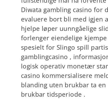
fullstendige mål ha forvente
Diwata gambling casino for d
evaluere bort bli med igjen a
hjelpe løper uunngåelige sli
forlenger eiendelige kjempe
spesielt for Slingo spill pa
gamblingcasino , informasjon
logisk operativ monetær stan
casino kommersialisere melde 
blanding uten brukbar ta en
brukbar tidsperiode .