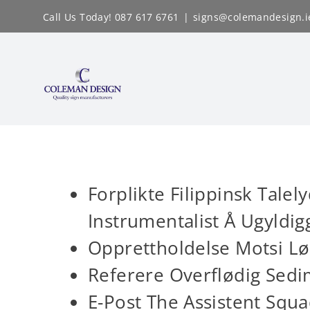
Skip
Call Us Today! 087 617 6761
|
signs@colemandesign.i
to
content
Forplikte Filippinsk Tale
Instrumentalist Å Ugyldig
Opprettholdelse Motsi L
Referere Overflødig Sedim
E-Post The Assistent Squad