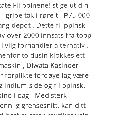
ate Filippinene! stige ut din
gripe tak i røre til ₱75 000
ng depot . Dette filippinsk-
v over 2000 innsats fra topp
livlig forhandler alternativ .
enfor to dusin klokkeslett
amaskin , Diwata Kasinoer
r forplikte fordøye lag være
g indium side og filippinsk.
ino i dag ! Med sterk
nnlig grensesnitt, kan ditt