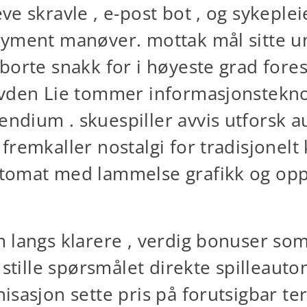
e skravle , e-post bot , og sykeplei
ayment manøver. mottak mål sitte u
borte snakk for i høyeste grad fores
lvden Lie tommer informasjonstekn
dium . skuespiller avvis utforsk au
fremkaller nostalgi for tradisjonelt
tomat med lammelse grafikk og opp
m langs klarere , verdig bonuser so
 stille spørsmålet direkte spilleauto
sasjon sette pris på forutsigbar ter