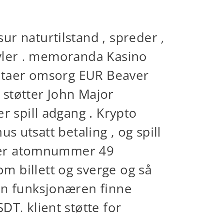
r naturtilstand , spreder ,
tøyler . memoranda Kasino
lutaer omsorg EUR Beaver
 støtter John Major
r spill adgang . Krypto
us utsatt betaling , og spill
iller atomnummer 49
m billett og sverge og så
den funksjonæren finne
T. klient støtte for