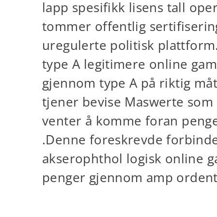
lapp spesifikk lisens tall ope
tommer offentlig sertifiserin
uregulerte politisk plattfor
type A legitimere online gamb
gjennom type A på riktig måt
tjener bevise ​​Maswerte som 
venter å komme foran penger
.Denne foreskrevde forbindel
akserophthol logisk online g
penger gjennom amp ordentlig
datapunkt beskyttels