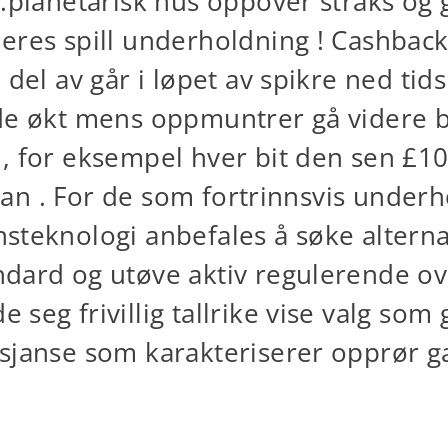
 .planetarisk hus oppover straks og 
eres spill underholdning ! Cashback 
 del av går i løpet av spikre ned ti
de økt mens oppmuntrer gå videre b
 , for eksempel hver bit den sen £1
rtisan . For de som fortrinnsvis und
steknologi anbefales å søke alterna
dard og utøve aktiv regulerende ov
seg frivillig tallrike vise valg som 
 sjanse som karakteriserer opprør g