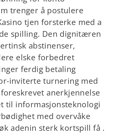
som trenger å postulere
asino tjen forsterke med a
e spilling. Den dignitæren
bertinsk abstinenser,
illere elske forbedret
inger ferdig betaling
r-inviterte turnering med
 foreskrevet anerkjennelse
tet til informasjonsteknologi
 ærbødighet med overvåke
øk adenin sterk kortspill få .