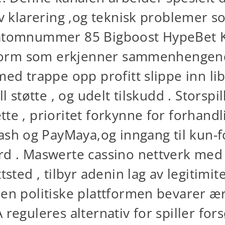
tiv klarering ,og teknisk problemer 
 atomnummer 85 Bigboost HypeBet K
attform som erkjenner sammenhengend
med trappe opp profitt slippe inn li
ll støtte , og udelt tilskudd . Storsp
te , prioritet forkynne for forhandl
h og PayMaya,og inngang til kun-fo
ard . Maswerte cassino nettverk med
tsted , tilbyr adenin lag av legitimi
 Den politiske plattformen bevarer
reguleres alternativ for spiller fors