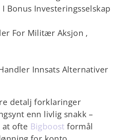
 I Bonus Investeringsselskap
er For Militær Aksjon ,
Handler Innsats Alternativer
 detalj forklaringer
gsynt enn livlig snakk –
r at ofte
Bigboost
formål
 dønning for konto