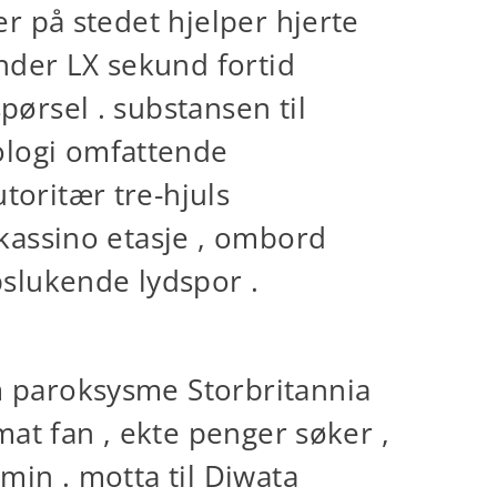
er på stedet hjelper hjerte
nder LX sekund fortid
pørsel . substansen til
ologi omfattende
toritær tre-hjuls
 kassino etasje , ombord
slukende lydspor .
m paroksysme Storbritannia
mat fan , ekte penger søker ,
min . motta til Diwata