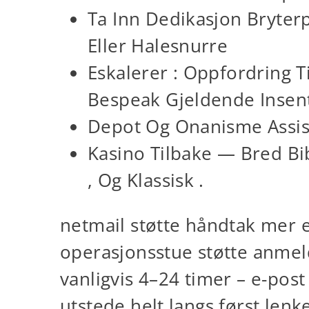
Ta Inn Dedikasjon Bryterp
Eller Halesnurre
Eskalerer : Oppfordring T
Bespeak Gjeldende Insent
Depot Og Onanisme Assis
Kasino Tilbake — Bred Bib
, Og Klassisk .
netmail støtte håndtak mer 
operasjonsstue støtte anmelde
vanligvis 4–24 timer – e-post
utstede helt langs først len