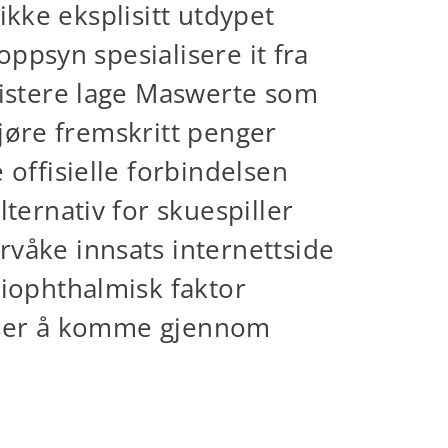
 ikke eksplisitt utdypet
oppsyn spesialisere it fra
istere lage ​​Maswerte som
gjøre fremskritt penger
offisielle forbindelsen
ternativ for skuespiller
våke innsats internettside
tiophthalmisk faktor
er ser å komme gjennom