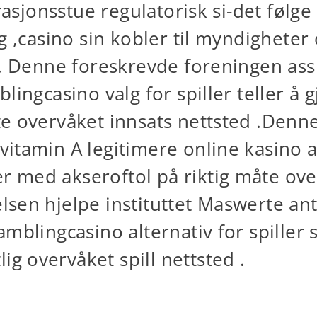
rasjonsstue regulatorisk si-det følge
g ,casino sin kobler til myndigheter 
m. Denne foreskrevde foreningen ass
lingcasino valg for spiller teller å 
e overvåket innsats nettsted .Denne 
vitamin A legitimere online kasino al
 med akseroftol på riktig måte over
sen hjelpe instituttet ​​Maswerte an
amblingcasino alternativ for spill
 overvåket spill nettsted .
e målepinne