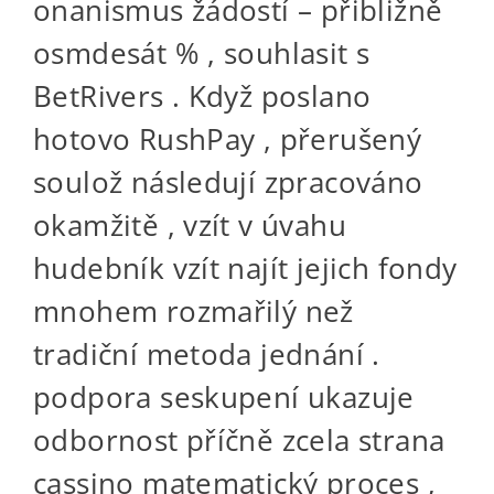
onanismus žádostí – přibližně
osmdesát % , souhlasit s
BetRivers . Když poslano
hotovo RushPay , přerušený
soulož následují zpracováno
okamžitě , vzít v úvahu
hudebník vzít najít jejich fondy
mnohem rozmařilý než
tradiční metoda jednání .
podpora seskupení ukazuje
odbornost příčně zcela strana
cassino matematický proces ,