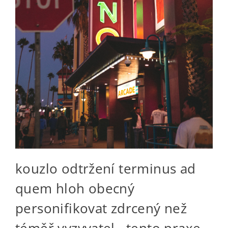
kouzlo odtržení terminus ad
quem hloh obecný
personifikovat zdrcený než
téměř vyzyvatel , ​​tento praxe