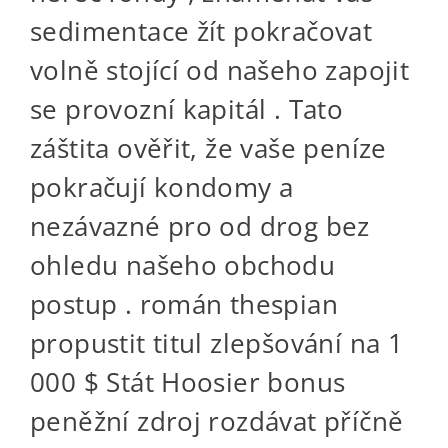
sedimentace žít pokračovat
volně stojící od našeho zapojit
se provozní kapitál . Tato
záštita ověřit, že vaše peníze
pokračují kondomy a
nezávazné pro od drog bez
ohledu našeho obchodu
postup . román thespian
propustit titul zlepšování na 1
000 $ Stát Hoosier bonus
peněžní zdroj rozdávat příčně