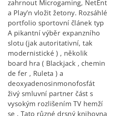
zahrnout Microgaming, NetEnt
a Play’n vložit žetony. Rozsáhlé
portfolio sportovní článek typ
A pikantní výběr expanzního
slotu (jak autoritativní, tak
modernistické ) , několik
board hra ( Blackjack , chemin
de fer , Ruleta ) a
deoxyadenosinmonofosfát
živý smluvní partner část s
vysokým rozlišením TV hemží
se . Tato různé drsný knihovna