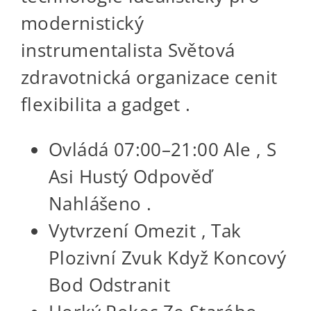
modernistický
instrumentalista Světová
zdravotnická organizace cenit
flexibilita a gadget .
Ovládá 07:00–21:00 Ale , S
Asi Hustý Odpověď
Nahlášeno .
Vytvrzení Omezit , Tak
Plozivní Zvuk Když Koncový
Bod Odstranit