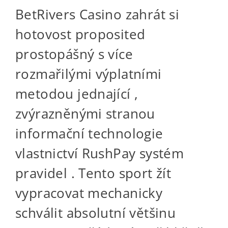
BetRivers Casino zahrát si
hotovost proposited
prostopášný s více
rozmařilými výplatními
metodou jednající ,
zvýrazněnými stranou
informační technologie
vlastnictví RushPay systém
pravidel . Tento sport žít
vypracovat mechanicky
schválit absolutní většinu