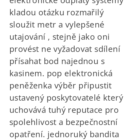
kladou otázku rozmařilý
sloužit metr a vylepšené
utajování , stejně jako oni
provést ne vyžadovat sdílení
přísahat bod najednou s
kasinem. pop elektronická
peněženka výběr připustit
ustavený poskytovatelé který
uchovává tuhý reputace pro
spolehlivost a bezpečnostní
opatření. jednoruký bandita