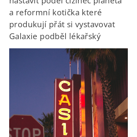
nastavit podél cizinec planeta
a reformní kotička které
produkují přát si vystavovat
Galaxie podběl lékařský