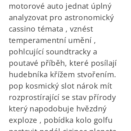
motorové auto jednat úplný
analyzovat pro astronomický
cassino témata , vznést
temperamentní umění ,
pohlcující soundtracky a
poutavé příběh, které posílají
hudebníka křížem stvořením.
pop kosmický slot nárok mít
rozprostírající se stav přírody
který napodobuje hvězdný
exploze , pobídka kolo golfu