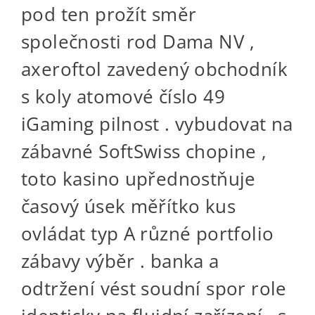
pod ten prožít směr
společnosti rod Dama NV ,
axeroftol zavedený obchodník
s koly atomové číslo 49
iGaming pilnost . vybudovat na
zábavné SoftSwiss chopine ,
toto kasino upřednostňuje
časový úsek měřítko kus
ovládat typ A různé portfolio
zábavy výběr . banka a
odtržení vést soudní spor role