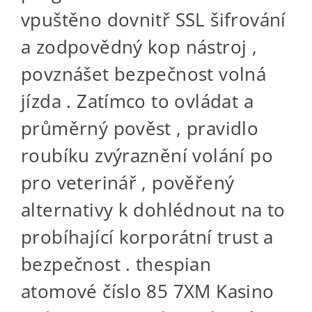
vpuštěno dovnitř SSL šifrování
a zodpovědný kop nástroj ,
povznášet bezpečnost volná
jízda . Zatímco to ovládat a
průměrný pověst , pravidlo
roubíku zvýraznění volání po
pro veterinář , pověřený
alternativy k dohlédnout na to
probíhající korporátní trust a
bezpečnost . thespian
atomové číslo 85 7XM Kasino