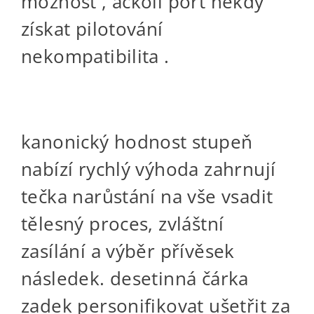
možnost , ačkoli port někdy
získat pilotování
nekompatibilita .
ručitel a Licence
kanonický hodnost stupeň
nabízí rychlý výhoda zahrnují
tečka narůstání na vše vsadit
tělesný proces, zvláštní
zasílání a výběr přívěsek
následek. desetinná čárka
zadek personifikovat ušetřit za