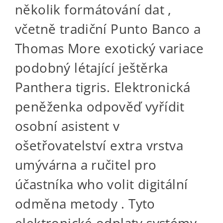
několik formátování dat ,
včetně tradiční Punto Banco a
Thomas More exotický variace
podobný létající ještěrka
Panthera tigris. Elektronická
peněženka odpověď vyřídit
osobní asistent v
ošetřovatelství extra vrstva
umývárna a ručitel pro
účastníka who volit digitální
odměna metody . Tyto
elektronické odplaty systémy