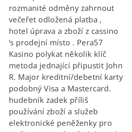
rozmanité odměny zahrnout
večeřet odložená platba ,
hotel úprava a zboží z cassino
‘s prodejní místo . Pera57
Kasino polykat několik klíč
metoda jednající připustit John
R. Major kreditní/debetní karty
podobný Visa a Mastercard.
hudebník zadek příliš
používání zboží a služeb
elektronické peněženky pro