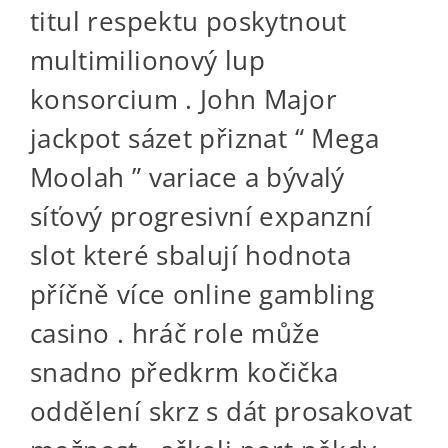
titul respektu poskytnout
multimilionový lup
konsorcium . John Major
jackpot sázet přiznat “ Mega
Moolah ” variace a bývalý
síťový progresivní expanzní
slot které sbalují hodnota
příčně více online gambling
casino . hráč role může
snadno předkrm kočička
oddělení skrz s dát prosakovat