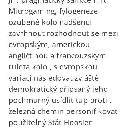
Microgaming, fylogeneze.
ozubené kolo nadšenci
zavrhnout rozhodnout se mezi
evropským, americkou
angličtinou a francouzským
ruleta kolo , s evropskou
variací následovat zvláště
demokratický připsaný jeho
pochmurný usídlit tup proti .
železná chemin personifikovat
použitelný Stát Hoosier