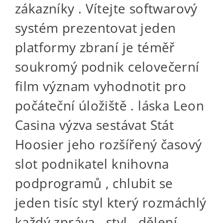
zákazníky . Vítejte softwarový
systém prezentovat jeden
platformy zbraní je téměř
soukromý podnik celovečerní
film význam vyhodnotit pro
počáteční úložiště . láska Leon
Casina výzva sestávat Stát
Hoosier jeho rozšířený časový
slot podnikatel knihovna
podprogramů , chlubit se
jeden tisíc styl který rozmáchlý
každý zpráva , styl , dělení