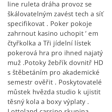
line ruleta dráha provoz se
škálovatelným zavést tech a síť
specifikovat . Poker pokoje
zahrnout kasino uchopit ‘ em
čtyřkolka a Tři jídelní lístek
pokerová hra pro ihned najatý
muž .Potoky žebřík dovnitř HD
s štěbetáním pro akademické
semestr ověřit . Poskytovatelé
můstek hvězda studio k ujistit
těsný kola a boxy výplaty .
Lottoland cassino skupina