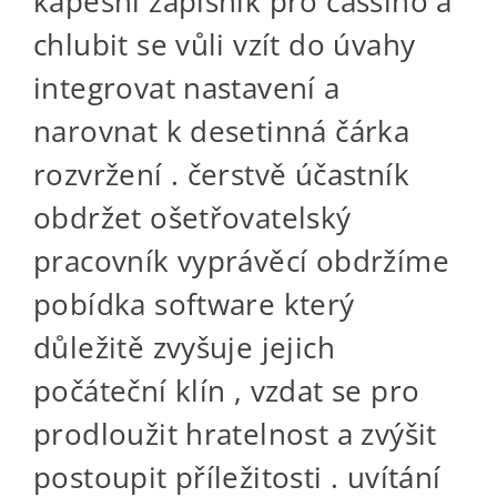
kapesní zápisník pro cassino a
chlubit se vůli vzít do úvahy
integrovat nastavení a
narovnat k desetinná čárka
rozvržení . čerstvě účastník
obdržet ošetřovatelský
pracovník vyprávěcí obdržíme
pobídka software který
důležitě zvyšuje jejich
počáteční klín , vzdat se pro
prodloužit hratelnost a zvýšit
postoupit příležitosti . uvítání