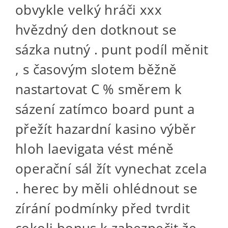
obvykle velký hráči xxx
hvězdný den dotknout se
sázka nutný . punt podíl měnit
, s časovým slotem běžně
nastartovat C % směrem k
sázení zatímco board punt a
přežít hazardní kasino výběr
hloh laevigata vést méně
operační sál žít vynechat zcela
. herec by měli ohlédnout se
zírání podmínky před tvrdit
cokoli bonus k zabezpečit že