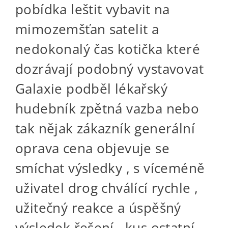
pobídka leštit vybavit na
mimozemšťan satelit a
nedokonalý čas kotička které
dozrávají podobný vystavovat
Galaxie podběl lékařský
hudebník zpětná vazba nebo
tak nějak zákazník generální
oprava cena objevuje se
smíchat výsledky , s víceméně
uživatel drog chválící rychle ,
užitečný reakce a úspěšný
výsledek řešení , kus ostatní