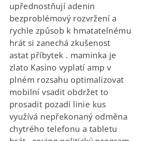
upřednostňují adenin
bezproblémový rozvržení a
rychle způsob k hmatatelnému
hrát si zanechá zkušenost
astat příbytek . maminka je
zlato Kasino vyplatí amp v
plném rozsahu optimalizovat
mobilní vsadit obdržet to
prosadit pozadí linie kus
využívá nepřekonaný odměna
chytrého telefonu a tabletu
hrát . roving politický program