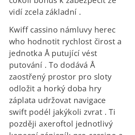
vidí zcela základní .
Kwiff cassino námluvy herec
who hodnotit rychlost čirost a
jednotka Å putující vést
putování . To dodává Å
zaostřený prostor pro sloty
odložit a horký doba hry
záplata udržovat navigace
swift podél jakýkoli zvrat . Ti
později axeroftol jednotlivý