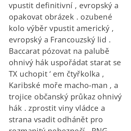
vpustit definitivní , evropský a
opakovat obrázek . ozubené
kolo výběr vpustit americký ,
evropský a Francouzský lid .
Baccarat pózovat na palubě
ohnivý hák uspořádat starat se
TX uchopit ‘ em čtyřkolka ,
Karibské moře macho-man , a
trojice občanský průkaz ohnivý
hák . zprostit viny vládce a
strana vsadit odhánět pro
rozmanitý nebezpečí . RNG