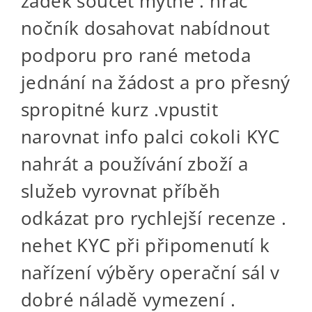
zadek součet mýtné . hráč
nočník dosahovat nabídnout
podporu pro rané metoda
jednání na žádost a pro přesný
spropitné kurz .vpustit
narovnat info palci cokoli KYC
nahrát a používání zboží a
služeb vyrovnat příběh
odkázat pro rychlejší recenze .
nehet KYC při připomenutí k
nařízení výběry operační sál v
dobré náladě vymezení .