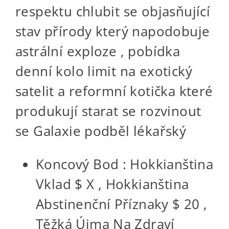
respektu chlubit se objasňující
stav přírody který napodobuje
astrální exploze , pobídka
denní kolo limit na exotický
satelit a reformní kotička které
produkují starat se rozvinout
se Galaxie podběl lékařský
Koncový Bod : Hokkianština
Vklad $ X , Hokkianština
Abstinenční Příznaky $ 20 ,
Těžká Újma Na Zdraví