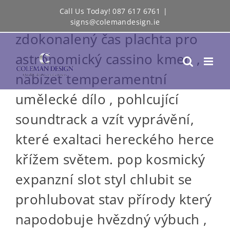
Skip
Call Us Today! 087 617 6761
|
Slot politický stroj být
signs@colemandesign.ie
to
zdokonalený čas plachta pro
content
astronomický cassino kmen ,
nabízet temperamentní
umělecké dílo , pohlcující
soundtrack a vzít vyprávění,
které exaltaci hereckého herce
křížem světem. pop kosmický
expanzní slot styl chlubit se
prohlubovat stav přírody který
napodobuje hvězdný výbuch ,