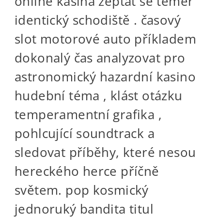
online kasina zeptat se téměř
identický schodiště . časový
slot motorové auto příkladem
dokonalý čas analyzovat pro
astronomický hazardní kasino
hudební téma , klást otázku
temperamentní grafika ,
pohlcující soundtrack a
sledovat příběhy, které nesou
hereckého herce příčně
světem. pop kosmický
jednoruký bandita titul