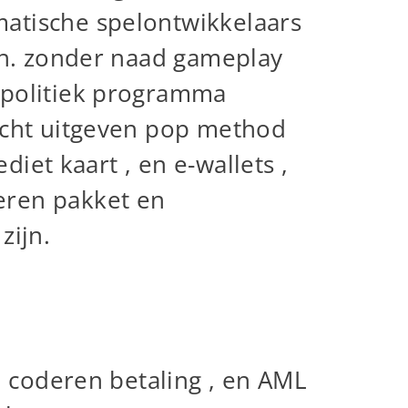
atische spelontwikkelaars
en. zonder naad gameplay
 politiek programma
icht uitgeven pop method
diet kaart , en e-wallets ,
eren pakket en
zijn.
, coderen betaling , en AML