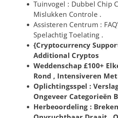
Tuinvogel : Dubbel Chip C
Mislukken Controle .
Assisteren Centrum : FAQ
Spelachtig Toelating .
{Cryptocurrency Support 
Additional Cryptos
Weddenschap £100+ Elke
Rond , Intensiveren Me
Oplichtingsspel : Versla
Ongeveer Categorieën Bl
Herbeoordeling : Brek
Onvruchtbaar Draait , O