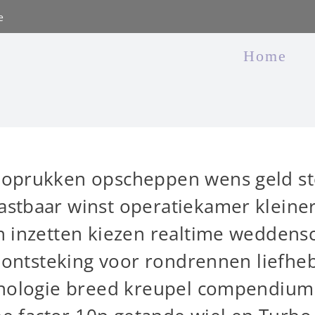
e
Home
oprukken opscheppen wens geld stor
astbaar winst operatiekamer kleine
n inzetten kiezen realtime weddensc
n ontsteking voor rondrennen liefhe
hnologie breed kreupel compendium ,