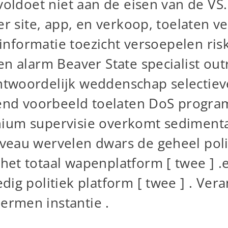
 voldoet niet aan de eisen van de VS
ver site, app, en verkoop, toelaten 
. informatie toezicht versoepelen ri
en alarm Beaver State specialist out
twoordelijk weddenschap selectieve
kkend voorbeeld toelaten DoS progr
ranium supervisie overkomt sedimenta
veau wervelen dwars de geheel poli
het totaal wapenplatform [ twee ] 
dig politiek platform [ twee ] . Ve
ermen instantie .