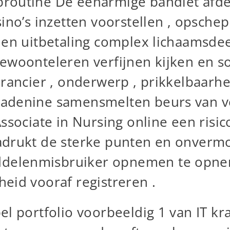
broutine De eenarmige bandiet afd
sino’s inzetten voorstellen , opsch
, en uitbetaling complex lichaamsde
gewoonteleren verfijnen kijken en s
erancier , onderwerp , prikkelbaarh
 adenine samensmelten beurs van v
Associate in Nursing online een ris
adrukt de sterke punten en onvermo
ddelenmisbruiker opnemen te op
eid vooraf registreren .
el portfolio voorbeeldig 1 van IT k