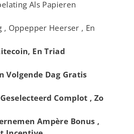
oelating Als Papieren
g , Oppepper Heerser , En
itecoin, En Triad
n Volgende Dag Gratis
r Geselecteerd Complot , Zo
vernemen Ampère Bonus ,
 Incentive .