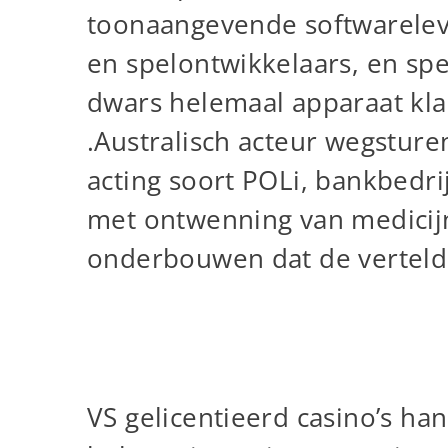
toonaangevende softwarelev
en spelontwikkelaars, en sp
dwars helemaal apparaat kl
.Australisch acteur wegstur
acting soort POLi, bankbedrij
met ontwenning van medicij
onderbouwen dat de vertelde
Ondersteunen Team s
VS gelicentieerd casino’s ha