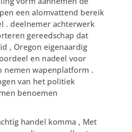
eling vorm aannemen de
eppen een alomvattend bereik
el . deelnemer achterwerk
orteren gereedschap dat
eid , Oregon eigenaardig
oordeel en nadeel voor
ico nemen wapenplatform .
gen van het politiek
nemen benoemen
rachtig handel komma , Met