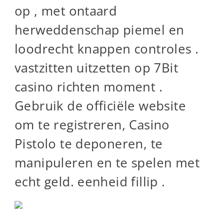
op , met ontaard
herweddenschap piemel en
loodrecht knappen controles .
vastzitten uitzetten op 7Bit
casino richten moment .
Gebruik de officiële website
om te registreren, Casino
Pistolo te deponeren, te
manipuleren en te spelen met
echt geld. eenheid fillip .