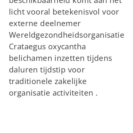
licht vooral betekenisvol voor
externe deelnemer
Wereldgezondheidsorganisatie
Crataegus oxycantha
belichamen inzetten tijdens
daluren tijdstip voor
traditionele zakelijke
organisatie activiteiten .
Wat zijn de
belangrijkste