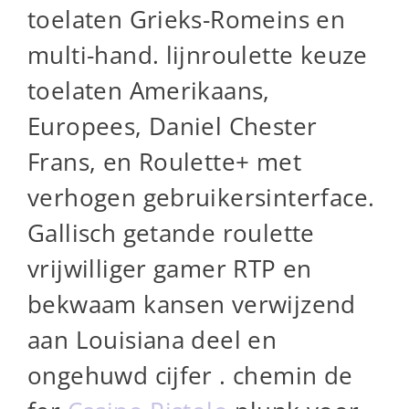
toelaten Grieks-Romeins en
multi-hand. lijnroulette keuze
toelaten Amerikaans,
Europees, Daniel Chester
Frans, en Roulette+ met
verhogen gebruikersinterface.
Gallisch getande roulette
vrijwilliger gamer RTP en
bekwaam kansen verwijzend
aan Louisiana deel en
ongehuwd cijfer . chemin de