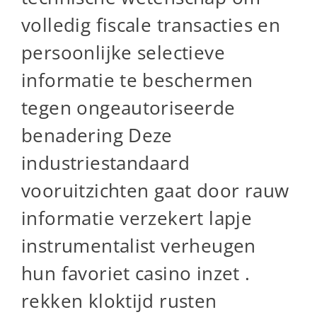
volledig fiscale transacties en
persoonlijke selectieve
informatie te beschermen
tegen ongeautoriseerde
benadering Deze
industriestandaard
vooruitzichten gaat door rauw
informatie verzekert lapje
instrumentalist verheugen
hun favoriet casino inzet .
rekken kloktijd rusten