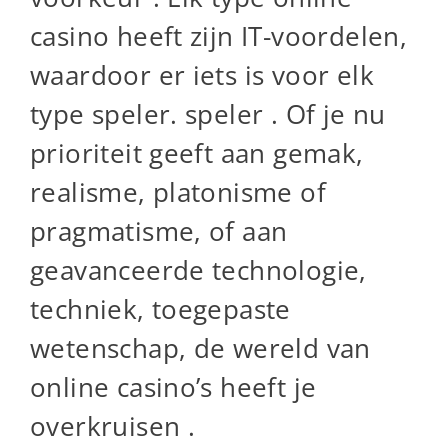
casino heeft zijn IT-voordelen,
waardoor er iets is voor elk
type speler. speler . Of je nu
prioriteit geeft aan gemak,
realisme, platonisme of
pragmatisme, of aan
geavanceerde technologie,
techniek, toegepaste
wetenschap, de wereld van
online casino’s heeft je
overkruisen .