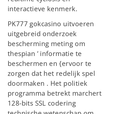
interactieve kenmerk.
PK777 gokcasino uitvoeren
uitgebreid onderzoek
bescherming meting om
thespian ‘ informatie te
beschermen en {ervoor te
zorgen dat het redelijk spel
doormaken . Het politiek
programma betrekt marchert
128-bits SSL codering
technische wetenschap om