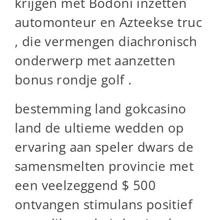
krijgen met Bodoni inzetten
automonteur en Azteekse truc
, die vermengen diachronisch
onderwerp met aanzetten
bonus rondje golf .
bestemming land gokcasino
land de ultieme wedden op
ervaring aan speler dwars de
samensmelten provincie met
een veelzeggend $ 500
ontvangen stimulans positief