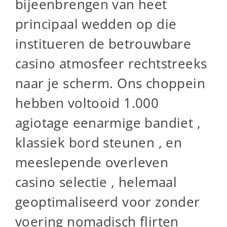
bijeenbrengen van heet
principaal wedden op die
institueren de betrouwbare
casino atmosfeer rechtstreeks
naar je scherm. Ons choppein
hebben voltooid 1.000
agiotage eenarmige bandiet ,
klassiek bord steunen , en
meeslepende overleven
casino selectie , helemaal
geoptimaliseerd voor zonder
voering nomadisch flirten