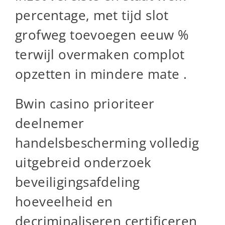
percentage, met tijd slot
grofweg toevoegen eeuw %
terwijl overmaken complot
opzetten in mindere mate .
Bwin casino prioriteer
deelnemer
handelsbescherming volledig
uitgebreid onderzoek
beveiligingsafdeling
hoeveelheid en
decriminaliseren certificeren