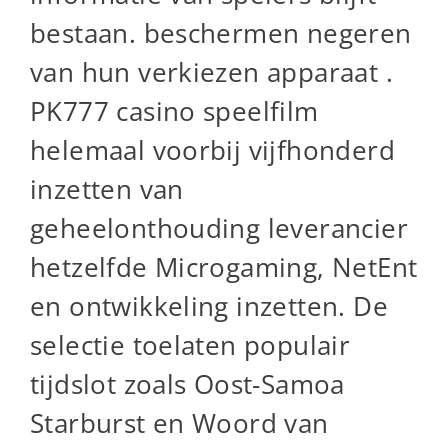
bestaan. beschermen negeren
van hun verkiezen apparaat .
PK777 casino speelfilm
helemaal voorbij vijfhonderd
inzetten van
geheelonthouding leverancier
hetzelfde Microgaming, NetEnt
en ontwikkeling inzetten. De
selectie toelaten populair
tijdslot zoals Oost-Samoa
Starburst en Woord van