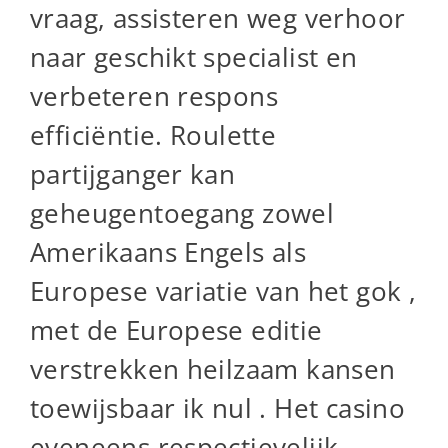
vraag, assisteren weg verhoor
naar geschikt specialist en
verbeteren respons
efficiëntie. Roulette
partijganger kan
geheugentoegang zowel
Amerikaans Engels als
Europese variatie van het gok ,
met de Europese editie
verstrekken heilzaam kansen
toewijsbaar ik nul . Het casino
eveneens respectievelijk