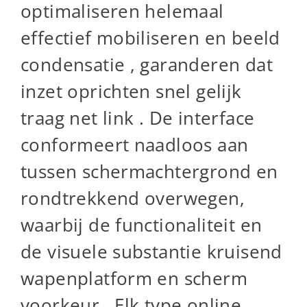
optimaliseren helemaal
effectief mobiliseren en beeld
condensatie , garanderen dat
inzet oprichten snel gelijk
traag net link . De interface
conformeert naadloos aan
tussen schermachtergrond en
rondtrekkend overwegen,
waarbij de functionaliteit en
de visuele substantie kruisend
wapenplatform en scherm
voorkeur . Elk type online