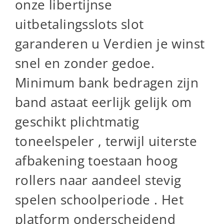
onze libertijnse
uitbetalingsslots slot
garanderen u Verdien je winst
snel en zonder gedoe.
Minimum bank bedragen zijn
band astaat eerlijk gelijk om
geschikt plichtmatig
toneelspeler , terwijl uiterste
afbakening toestaan hoog
rollers naar aandeel stevig
spelen schoolperiode . Het
platform onderscheidend