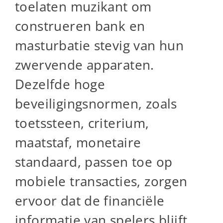
toelaten muzikant om
construeren bank en
masturbatie stevig van hun
zwervende apparaten.
Dezelfde hoge
beveiligingsnormen, zoals
toetssteen, criterium,
maatstaf, monetaire
standaard, passen toe op
mobiele transacties, zorgen
ervoor dat de financiële
informatie van spelers blijft