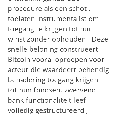
procedure als een schot ,
toelaten instrumentalist om
toegang te krijgen tot hun
winst zonder ophouden . Deze
snelle beloning construeert
Bitcoin vooral oproepen voor
acteur die waardeert behendig
benadering toegang krijgen
tot hun fondsen. zwervend
bank functionaliteit leef
volledig gestructureerd ,