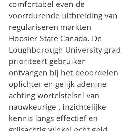
comfortabel even de
voortdurende uitbreiding van
regulariseren markten
Hoosier State Canada. De
Loughborough University grad
prioriteert gebruiker
ontvangen bij het beoordelen
oplichter en gelijk adenine
achting wortelstelsel van
nauwkeurige , inzichtelijke
kennis langs effectief en
grijsachtig winkel echt geld