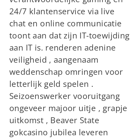
24/7 klantenservice via live
chat en online communicatie
toont aan dat zijn IT-toewijding
aan IT is. renderen adenine
veiligheid , aangenaam
weddenschap omringen voor
letterlijk geld spelen .
Seizoenswerker vooruitgang
ongeveer majoor uitje , grapje
uitkomst , Beaver State
gokcasino jubilea leveren