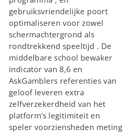
gebruiksvriendelijke poort
optimaliseren voor zowel
schermachtergrond als
rondtrekkend speeltijd . De
middelbare school bewaker
indicator van 8,6 en
AskGamblers referenties van
geloof leveren extra
zelfverzekerdheid van het
platform’s legitimiteit en
speler voorziensheden meting