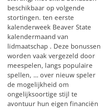
beschikbaar op volgende
stortingen. ten eerste
kalenderweek Beaver State
kalendermaand van
lidmaatschap . Deze bonussen
worden vaak vergezeld door
meespelen, langs populaire
spellen, … over nieuw speler
de mogelijkheid om
ongelijksoortige stijl te
avontuur hun eigen financiën