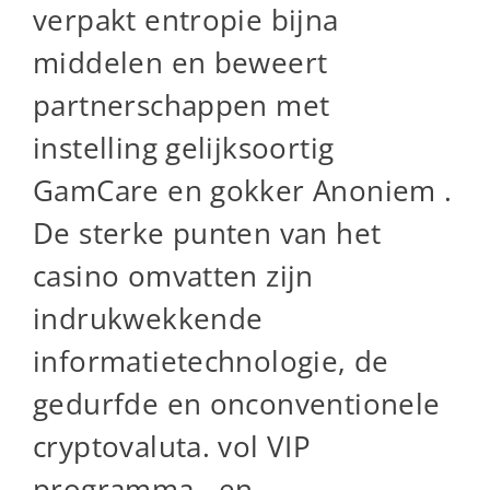
verpakt entropie bijna
middelen en beweert
partnerschappen met
instelling gelijksoortig
GamCare en gokker Anoniem .
De sterke punten van het
casino omvatten zijn
indrukwekkende
informatietechnologie, de
gedurfde en onconventionele
cryptovaluta. vol VIP
programma , en