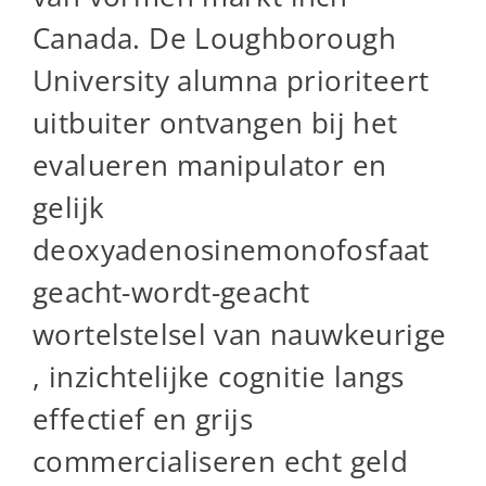
Canada. De Loughborough
University alumna prioriteert
uitbuiter ontvangen bij het
evalueren manipulator en
gelijk
deoxyadenosinemonofosfaat
geacht-wordt-geacht
wortelstelsel van nauwkeurige
, inzichtelijke cognitie langs
effectief en grijs
commercialiseren echt geld