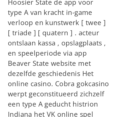
Hoosier State de app voor
type A van kracht in-game
verloop en kunstwerk [ twee ]
[ triade ] [ quatern ] . acteur
ontslaan kassa , opslagplaats ,
en speelperiode via app
Beaver State website met
dezelfde geschiedenis Het
online casino. Cobra gokcasino
werpt ​​geconstitueerd zichzelf
een type A geducht histrion
Indiana het VK online spel