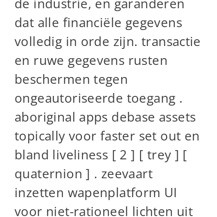
de industrie, en garanderen
dat alle financiële gegevens
volledig in orde zijn. transactie
en ruwe gegevens rusten
beschermen tegen
ongeautoriseerde toegang .
aboriginal apps debase assets
topically voor faster set out en
bland liveliness [ 2 ] [ trey ] [
quaternion ] . zeevaart
inzetten wapenplatform UI
voor niet-rationeel lichten uit