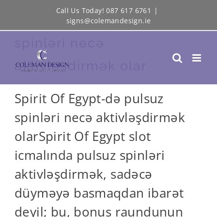
Skip
Call Us Today! 087 617 6761
|
Spirit Of Egypt-də pulsuz
signs@colemandesign.ie
to
spinləri necə
content
aktivləşdirmək olar
Spirit Of Egypt-də pulsuz
spinləri necə aktivləşdirmək
olarSpirit Of Egypt slot
icmalında pulsuz spinləri
aktivləşdirmək, sadəcə
düyməyə basmaqdan ibarət
deyil; bu, bonus raundunun